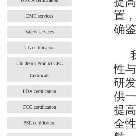
提
UKCA certification
置
EMC services
确
Safety services
UL certification
我
Children’s Product CPC
性
Certificate
研
FDA certification
供
提
FCC certification
全
PSE certification