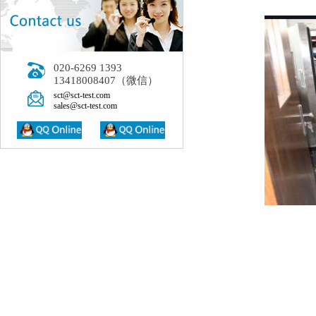
020-6269 1393
13418008407（微信）
sct@sct-test.com
sales@sct-test.com