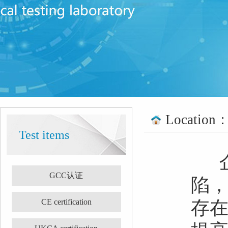
Location
Test items
GCC认证
陷
CE certification
存