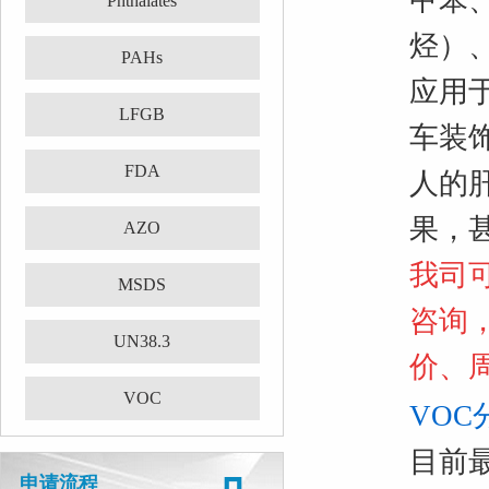
甲苯、
Phthalates
烃）
PAHs
应用
LFGB
车装
FDA
人的
果，
AZO
我司可
MSDS
咨询
UN38.3
价、
VOC
VOC
目前
申请流程