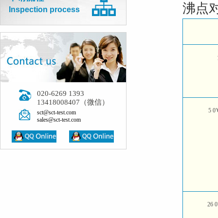
沸点
Inspection process
020-6269 1393
13418008407（微信）
5 
sct@sct-test.com
sales@sct-test.com
26