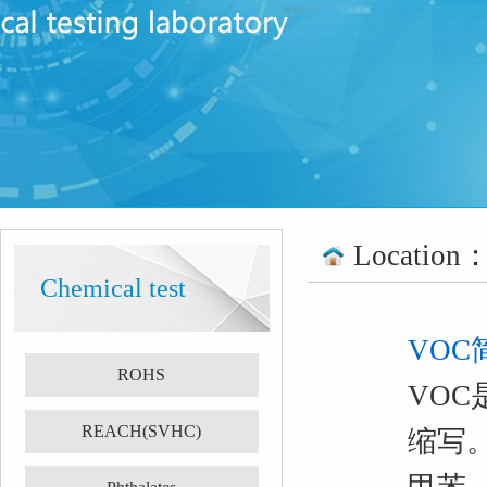
Location
Chemical test
VOC
ROHS
VOC是
REACH(SVHC)
缩写