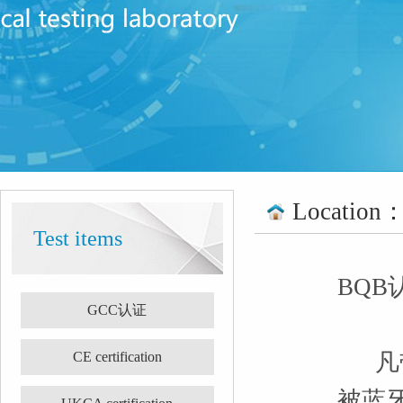
Location
Test items
BQB
GCC认证
CE certification
凡带
被蓝牙技术