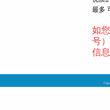
最多 
如
号
信
Copy