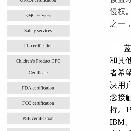
UKCA certification
侵权
EMC services
之一，
Safety services
UL certification
蓝牙
和其
Children’s Product CPC
者希
Certificate
决用
FDA certification
念接
FCC certification
持。1
PSE certification
IB